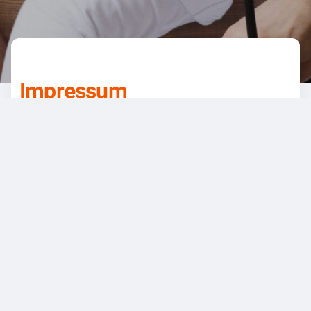
Impressum
Impressum
EGOTEC AG
Pfalzgraf-Otto-Str. 81
74821 Mosbach
Deutschland
Tel.: +49 (0) 6261 84694-0
Fax: +49 (0) 6261 84694-77
E-Mail:
sales@egotec.com